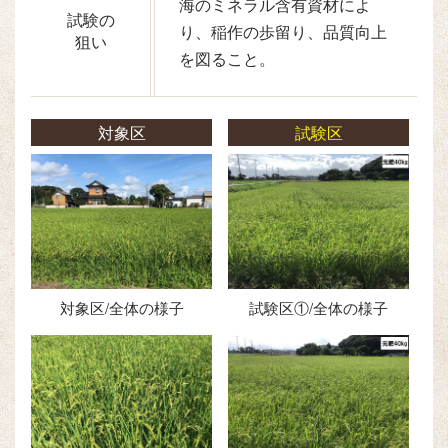
海のミネラル含有資材によ
試験の
り、稲作の歩留り、品質向上
狙い
を図ること。
対象区
試験区
対象区/全体の様子
試験区①/全体の様子