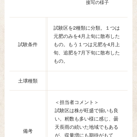
接写の様子
試験区を2種類に分類。１つは
元肥のみを4月上旬に散布した
試験条件
もの。もう１つは元肥を4月上
旬、追肥を7月下旬に散布した
もの。
土壌種類
＜担当者コメント＞
試験区は株が旺盛で揃いも良
い。籾数も多い様に感じ、曇
天長雨の続いた地域でもある
備考
が、収量増にも期待がもて