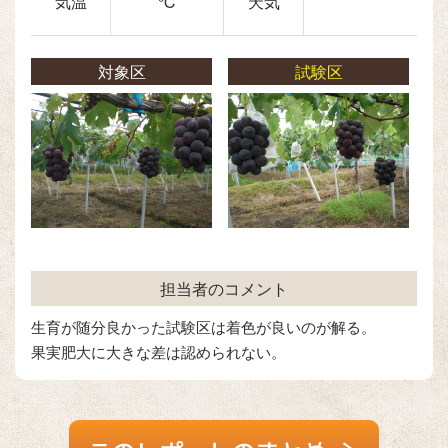
気温
℃
天気
対象区
試験区
担当者のコメント
生育が随分良かった試験区は着色が良いのが解る。
果実肥大に大きな差は認められない。